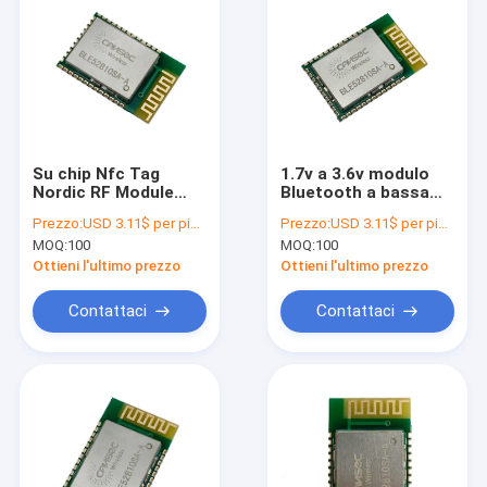
Su chip Nfc Tag
1.7v a 3.6v modulo
Nordic RF Module
Bluetooth a bassa
BLE5.0 BlueTooth
potenza filo sicuro e
Prezzo:
USD 3.11$ per piece
Prezzo:
USD 3.11$ per piece
Plugin Module
tempo di esecuzione
MOQ:
100
MOQ:
100
BLE52810SA-A
protetto
BLE52810SA-A
Ottieni l'ultimo prezzo
Ottieni l'ultimo prezzo
Contattaci
Contattaci
Casa
Prodotti
Circa noi