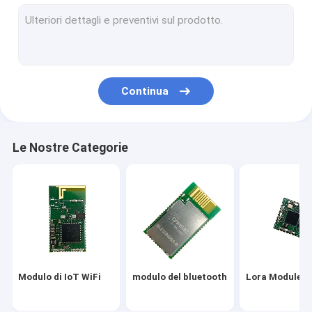
Modulo di ZigBee
Multi modulo di protocollo
Modulo nordico di rf
Continua
Modulo del TI rf
Modulo di Semtech
Le Nostre Categorie
Ingresso di IOT
Soluzioni senza fili di IoT
Modulo di IoT WiFi
modulo del bluetooth
Lora Module