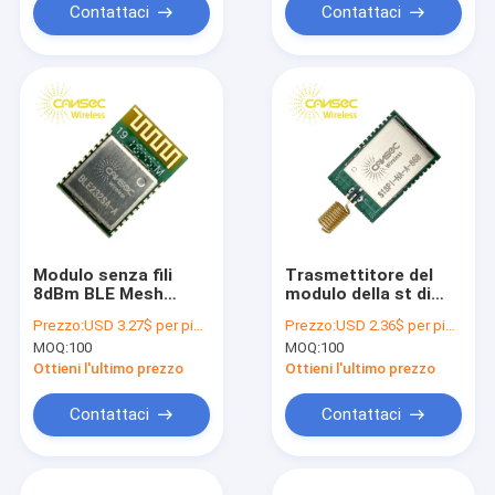
Contattaci
Contattaci
Modulo senza fili
Trasmettitore del
8dBm BLE Mesh
modulo della st di
Module della st di
Cansec S1SPI-HA-A e
Prezzo:
USD 3.27$ per piece
Prezzo:
USD 2.36$ per piece
BLE232SA-A
modulo di ricevitore
MOQ:
100
MOQ:
100
BLUENRG 2
senza fili sotto--G
Ottieni l'ultimo prezzo
Ottieni l'ultimo prezzo
Contattaci
Contattaci