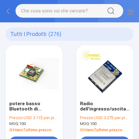
Tutti I Prodotti
(276)
potere basso
Radio
Bluetooth di
dell'ingresso/uscita
protocollo del
15 Cansec del
Prezzo:
USD 3.11$ per piece
Prezzo:
USD 3.27$ per piece
modulo della st di
modulo di Bluetooth
MOQ:
100
MOQ:
100
6dBm BlueNRG 234
di potere basso BLE5
multi ultra piccolo
di BlueNRG 232
Ottieni l'ultimo prezzo
Ottieni l'ultimo prezzo