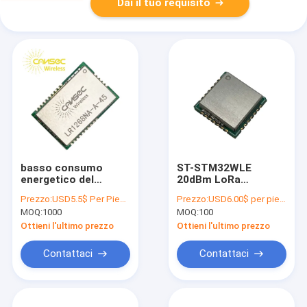
Dai il tuo requisito
basso consumo
ST-STM32WLE
energetico del
20dBm LoRa
modulo della st di
Wireless Module
Prezzo:
USD5.5$ Per Piece
Prezzo:
USD6.00$ per piece
20dBm 433Mhz Lora
CANSEC LRW32NA-C
MOQ:
1000
MOQ:
100
Module SX1268
Ottieni l'ultimo prezzo
Ottieni l'ultimo prezzo
Contattaci
Contattaci