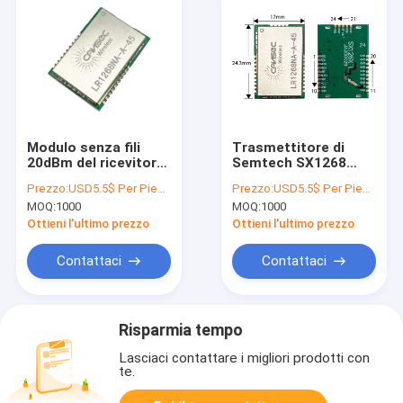
Modulo senza fili
Trasmettitore di
20dBm del ricevitore
Semtech SX1268
del trasmettitore di
LoRa 433mhz rf e
Prezzo:
USD5.5$ Per Piece
Prezzo:
USD5.5$ Per Piece
LoRa Spread
modulo di ricevitore
MOQ:
1000
MOQ:
1000
Spectrum SX1268
senza fili
433mhz rf
Ottieni l'ultimo prezzo
Ottieni l'ultimo prezzo
Contattaci
Contattaci
Risparmia tempo
Lasciaci contattare i migliori prodotti con
te.