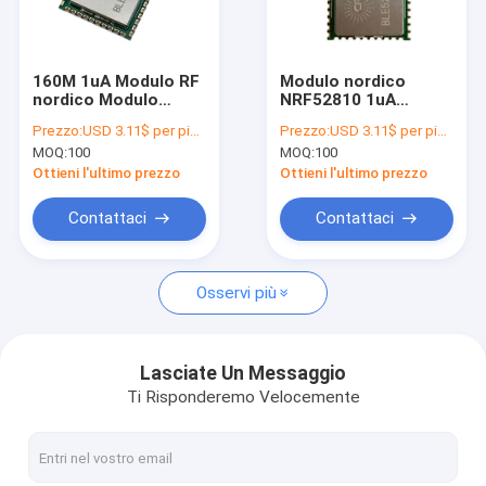
Giro della fabbrica
Controllo di qualità
160M 1uA Modulo RF
Modulo nordico
nordico Modulo
NRF52810 1uA
Contattici
trasmettitore
Cansec BLE52810SA-
Prezzo:
USD 3.11$ per piece
Prezzo:
USD 3.11$ per piece
automatizzato
A senza fili di BLE
MOQ:
100
MOQ:
100
BLE52810SA-A
Notizie
Ottieni l'ultimo prezzo
Ottieni l'ultimo prezzo
Casi
Contattaci
Contattaci
Osservi più
Modulo di IoT WiFi
modulo del bluetooth
Lasciate Un Messaggio
Ti Risponderemo Velocemente
Lora Module
Sotto modulo del gigahertz