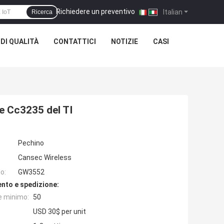
Richiedere un preventivo
|
Italian
Ricerca
DI QUALITÀ
CONTATTICI
NOTIZIE
CASI
 e Cc3235 del TI
Pechino
Cansec Wireless
o:
GW3552
nto e spedizione:
e minimo:
50
USD 30$ per unit