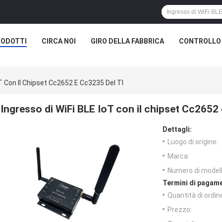
RODOTTI
CIRCA NOI
GIRO DELLA FABBRICA
CONTROLLO 
oT Con Il Chipset Cc2652 E Cc3235 Del TI
Ingresso di WiFi BLE IoT con il chipset Cc2652
Dettagli:
Luogo di origine:
Marca:
Numero di modell
Termini di pagame
Quantità di ordin
Prezzo: