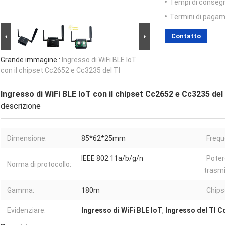
Tempi di conseg
Termini di pagam
Contatto
Grande immagine :
Ingresso di WiFi BLE IoT
con il chipset Cc2652 e Cc3235 del TI
Ingresso di WiFi BLE IoT con il chipset Cc2652 e Cc3235 del
descrizione
Dimensione:
85*62*25mm
Freque
IEEE 802.11a/b/g/n
Poter
Norma di protocollo:
trasmi
Gamma:
180m
Chips
Evidenziare:
Ingresso di WiFi BLE IoT
,
Ingresso del TI C