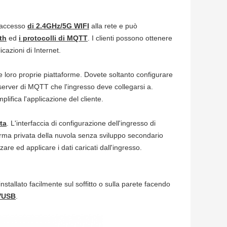
accesso
di 2.4GHz/5G WIFI
alla rete e può
th
ed
i protocolli di MQTT
. I clienti possono ottenere
icazioni di Internet.
 loro proprie piattaforme. Dovete soltanto configurare
l server di MQTT che l'ingresso deve collegarsi a.
ifica l'applicazione del cliente.
ta
. L'interfaccia di configurazione dell'ingresso di
aforma privata della nuvola senza sviluppo secondario
are ed applicare i dati caricati dall'ingresso.
stallato facilmente sul soffitto o sulla parete facendo
5VUSB
.