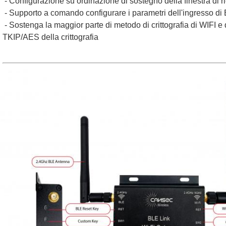
 - Configurazione su ordinazione di sostegno della finestra di r
 - Supporto a comando configurare i parametri dell'ingresso di
 - Sostenga la maggior parte di metodo di crittografia di WIFI e dei algoritmi, WAP2-PSK/WAP-PSK, il tipo 
TKIP/AES della crittografia