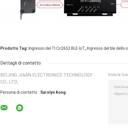
,
Prodotto Tag:
Ingresso del TI Cc2652 BLE IoT
Ingresso del ble dello 
Dettagli di contatto
BEIJING JIAAN ELECTRONICS TECHNOLOGY
Invia la tu
CO., LTD.,
Persona di contatto:
Sarolyn Kong