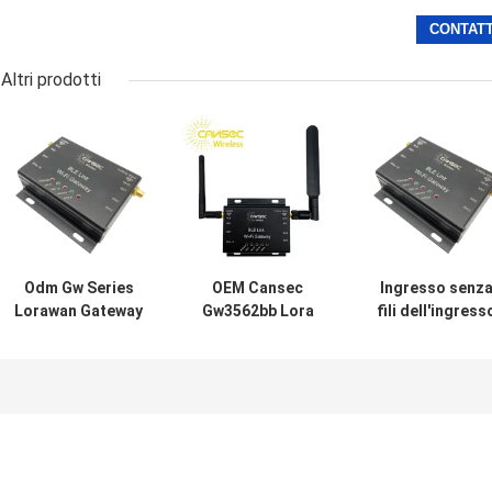
Altri prodotti
Odm Gw Series
OEM Cansec
Ingresso senz
Lorawan Gateway
Gw3562bb Lora
fili dell'ingress
Outdoor Wifi
Wireless Gateway
2.4GHz 5G Ble
Bluetooth 4G
2.4ghz 5g Ble Wifi
Wifi di Cansec
180m
GW3562BB IoT