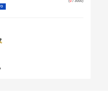
(
0
/ 3000)
a
o