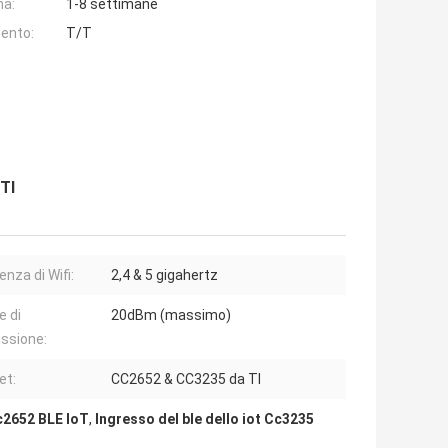
na:
1-8 settimane
ento:
T/T
 TI
nza di Wifi:
2,4 & 5 gigahertz
e di
20dBm (massimo)
ssione:
et:
CC2652 & CC3235 da TI
c2652 BLE IoT
,
Ingresso del ble dello iot Cc3235