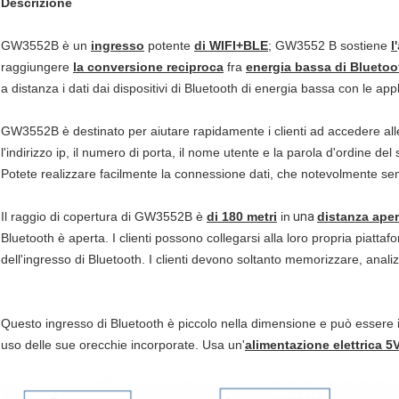
Descrizione
GW3552B è un
ingresso
potente
di WIFI+BLE
; GW3552 B sostiene
l'
raggiungere
la conversione reciproca
fra
energia bassa di Bluetoo
a distanza i dati dai dispositivi di Bluetooth di energia bassa con le appl
GW3552B è destinato per aiutare rapidamente i clienti ad accedere alle
l'indirizzo ip, il numero di porta, il nome utente e la parola d'ordine de
Potete realizzare facilmente la connessione dati, che notevolmente sempl
Il raggio di copertura di GW3552B è
di 180 metri
in
una
distanza aper
Bluetooth è aperta. I clienti possono collegarsi alla loro propria piatt
dell'ingresso di Bluetooth. I clienti devono soltanto memorizzare, analizz
Questo ingresso di Bluetooth è piccolo nella dimensione e può essere in
uso delle sue orecchie incorporate. Usa un'
alimentazione elettrica 