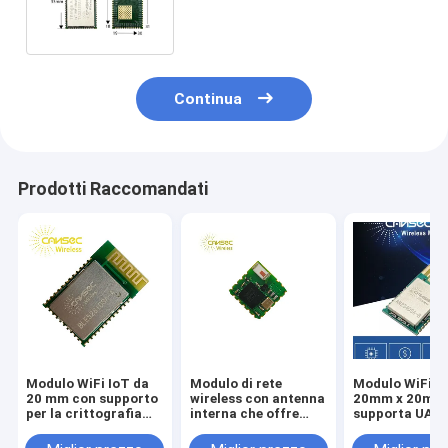
wireless WiFi TA3235SA-C
Continua
Prodotti Raccomandati
Modulo WiFi IoT da
Modulo di rete
Modulo WiFi I
20 mm con supporto
wireless con antenna
20mm x 20mm
per la crittografia
interna che offre
supporta UART
WPA2 PSK WPA PSK
interfaccia UART
I2C, interfacci
WEP adatto alle reti
SPI I2C GPIO,
GPIO e interval