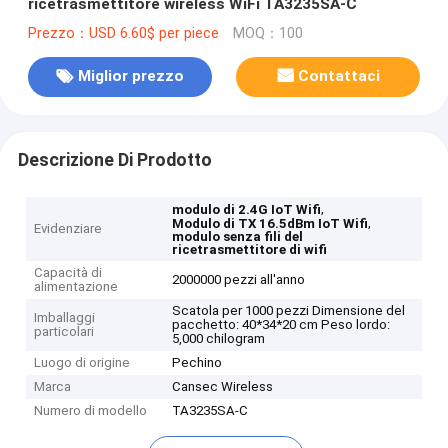
ricetrasmettitore wireless WiFi TA3235SA-C
Prezzo：USD 6.60$ per piece
MOQ：100
Miglior prezzo
Contattaci
Descrizione Di Prodotto
,
modulo di 2.4G IoT Wifi
,
Modulo di TX 16.5dBm IoT Wifi
Evidenziare
modulo senza fili del
ricetrasmettitore di wifi
Capacità di
2000000 pezzi all'anno
alimentazione
Scatola per 1000 pezzi Dimensione del
Imballaggi
pacchetto: 40*34*20 cm Peso lordo:
particolari
5,000 chilogram
Luogo di origine
Pechino
Marca
Cansec Wireless
Numero di modello
TA3235SA-C