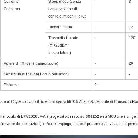
Corrente
Sleep mode (senza
-
3
Consumo
conservazione di
config di rf, con il RTC)
Ricevi il modo
-
12
Trasmetta il modo
-
120
(@+20dBm,
trasportatore)
Potere di TX (per il trasportatore)
-
20
Sensibilità di RX (per Lora Modulation)
-
-
Distanza
2
Smart City & coltivare il ricevitore senza fili 915Mhz LoRa Module di Cansec Lo
Il modulo di LRW2020UA-A è progettato basato su
SX1262
e su MCU che è un gen
firmware delle istruzioni,
di facile impiego
, riduce il processo di sviluppo del perso