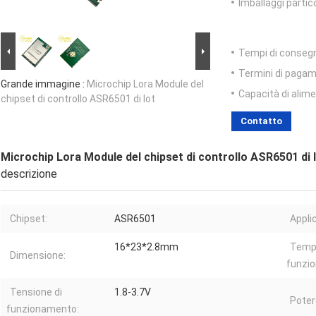
Imballaggi partico
Tempi di conseg
Termini di pagam
Grande immagine :
Microchip Lora Module del
Capacità di alim
chipset di controllo ASR6501 di Iot
Contatto
Microchip Lora Module del chipset di controllo ASR6501 di 
descrizione
Chipset:
ASR6501
Appli
16*23*2.8mm
Tempe
Dimensione:
funzi
Tensione di
1.8-3.7V
Poter
funzionamento: