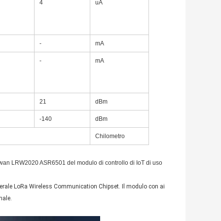
4
uA
-
mA
-
mA
21
dBm
-140
dBm
Chilometro
Rawan LRW2020 ASR6501 del modulo di controllo di IoT di uso
erale LoRa Wireless Communication Chipset. Il modulo con ai 
nale.