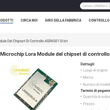
RODOTTI
CIRCA NOI
GIRO DELLA FABBRICA
CONTROLLO 
ule Del Chipset Di Controllo ASR6501 Di Iot
Microchip Lora Module del chipset di controll
Dettagli:
Luogo di origine:
Marca:
Numero di modell
Termini di pagame
Quantità di ordin
Prezzo: