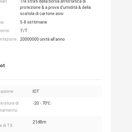
lari:
Tre strati della borsa antistatica di
protezione & a prova d'umidità & della
scatola di cartone assi
na:
5-8 settimane
ento:
T/T
entazione:
20000000 unità all'anno
Iot
cazione:
IOT
ratura di
-20 - 70℃
onamento:
21dBm
e di TX: