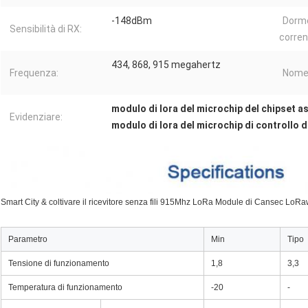
-148dBm
Dorme
Sensibilità di RX:
corren
434, 868, 915 megahertz
Frequenza:
Nome
modulo di lora del microchip del chipset a
Evidenziare:
modulo di lora del microchip di controllo d
Smart City & coltivare il ricevitore senza fili 915Mhz LoRa Module di Cansec Lo
Parametro
Min
Tipo
Tensione di funzionamento
1,8
3,3
Temperatura di funzionamento
-20
-