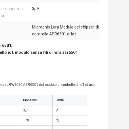
 il consumo
3μA
te:
Microchip Lora Module del chipset di
:
controllo ASR6501 di Iot
sr6501
,
ello iot
,
modulo senza fili di lora asr6501
Rawan LRW2020 ASR6501 del modulo di controllo di IoT di uso
Massimo
Unità
3,7
V
+70
℃