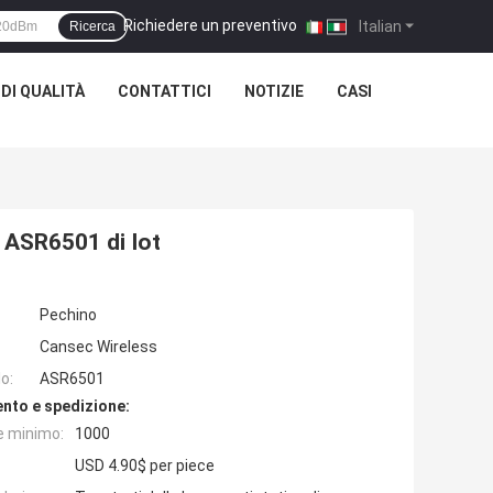
Richiedere un preventivo
|
Italian
Ricerca
DI QUALITÀ
CONTATTICI
NOTIZIE
CASI
o ASR6501 di Iot
Pechino
Cansec Wireless
o:
ASR6501
nto e spedizione:
e minimo:
1000
USD 4.90$ per piece