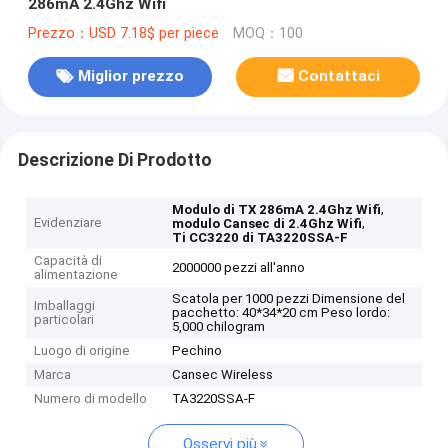
286mA 2.4Ghz Wifi
Prezzo：USD 7.18$ per piece
MOQ：100
Miglior prezzo
Contattaci
Descrizione Di Prodotto
,
Modulo di TX 286mA 2.4Ghz Wifi
Evidenziare
,
modulo Cansec di 2.4Ghz Wifi
Ti CC3220 di TA3220SSA-F
Capacità di
2000000 pezzi all'anno
alimentazione
Scatola per 1000 pezzi Dimensione del
Imballaggi
pacchetto: 40*34*20 cm Peso lordo:
particolari
5,000 chilogram
Luogo di origine
Pechino
Marca
Cansec Wireless
Numero di modello
TA3220SSA-F
Osservi più