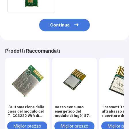
Continua
Prodotti Raccomandati
L'automazione della
Basso consumo
Trasmettitore
casa del modulo del
energetico del
ultrabasso e
Ti CC3220 Wifi di
modulo di Ing9187
ricevitore del
Cansec TA3220SSA-
Ble5.1 Bluetooth Low
di Bluetooth di
F ha costato a
Energy
potere di BLE5
Miglior prezzo
Miglior prezzo
Miglior pr
moduli di Effecticve