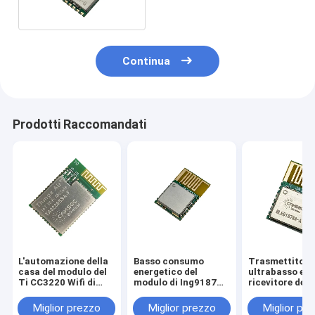
Continua
Prodotti Raccomandati
L'automazione della
Basso consumo
Trasmettitore
casa del modulo del
energetico del
ultrabasso e
Ti CC3220 Wifi di
modulo di Ing9187
ricevitore del
Cansec TA3220SSA-
Ble5.1 Bluetooth Low
di Bluetooth di
F ha costato a
Energy
potere di BLE5
Miglior prezzo
Miglior prezzo
Miglior pr
moduli di Effecticve