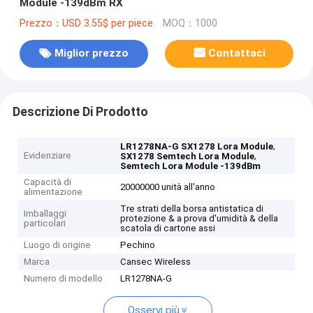
Module -139dBm RX
Prezzo：USD 3.55$ per piece
MOQ：1000
Miglior prezzo
Contattaci
Descrizione Di Prodotto
,
LR1278NA-G SX1278 Lora Module
Evidenziare
,
SX1278 Semtech Lora Module
Semtech Lora Module -139dBm
Capacità di
20000000 unità all'anno
alimentazione
Tre strati della borsa antistatica di
Imballaggi
protezione & a prova d'umidità & della
particolari
scatola di cartone assi
Luogo di origine
Pechino
Marca
Cansec Wireless
Numero di modello
LR1278NA-G
Osservi più