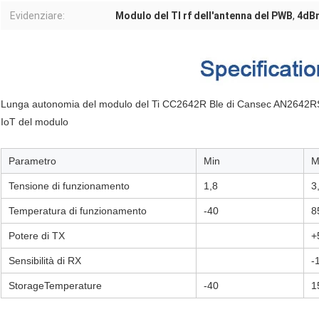
Evidenziare:
Modulo del TI rf dell'antenna del PWB
,
4dBm
Lunga autonomia del modulo del Ti CC2642R Ble di Cansec AN2642RSA
IoT del modulo
Parametro
Min
M
Tensione di funzionamento
1,8
3
Temperatura di funzionamento
-40
8
Potere di TX
+
Sensibilità di RX
-
StorageTemperature
-40
1