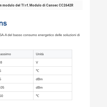
 modulo del TI rf
,
Modulo di Cansec CC2642R
-A del basso consumo energetico delle soluzioni di
assimo
Unità
,8
V
5
℃
5
dBm
105
dBm
50
℃