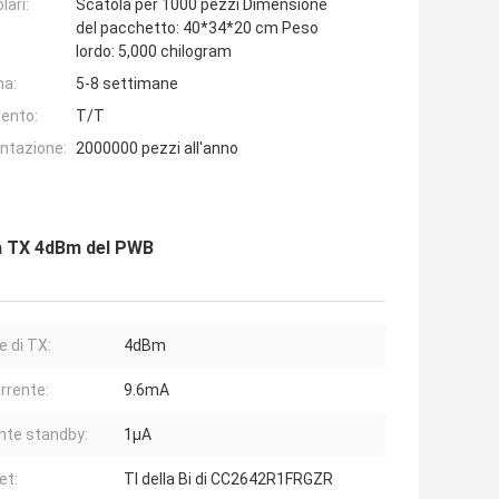
lari:
Scatola per 1000 pezzi Dimensione
del pacchetto: 40*34*20 cm Peso
lordo: 5,000 chilogram
na:
5-8 settimane
ento:
T/T
entazione:
2000000 pezzi all'anno
na TX 4dBm del PWB
e di TX:
4dBm
rrente:
9.6mA
nte standby:
1μA
et:
TI della Bi di CC2642R1FRGZR