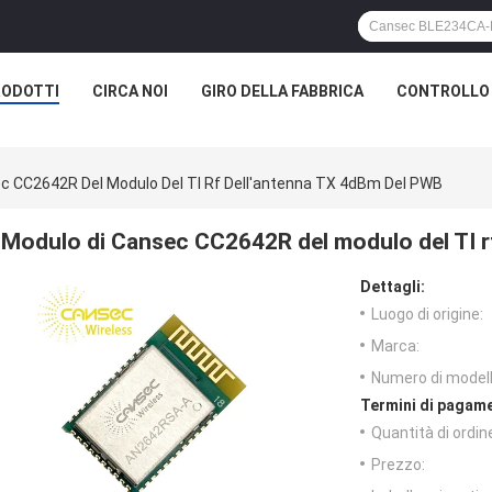
RODOTTI
CIRCA NOI
GIRO DELLA FABBRICA
CONTROLLO 
c CC2642R Del Modulo Del TI Rf Dell'antenna TX 4dBm Del PWB
Modulo di Cansec CC2642R del modulo del TI r
Dettagli:
Luogo di origine:
Marca:
Numero di modell
Termini di pagame
Quantità di ordin
Prezzo: