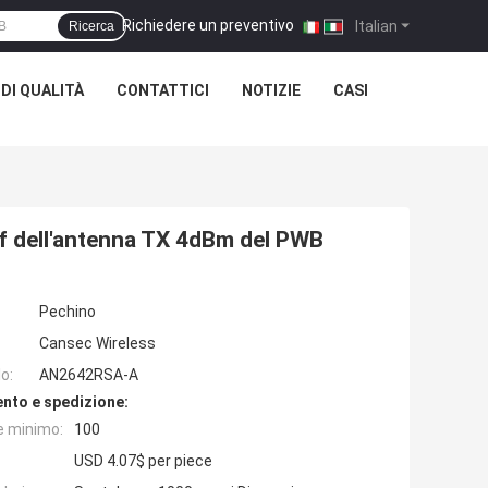
Richiedere un preventivo
|
Italian
Ricerca
DI QUALITÀ
CONTATTICI
NOTIZIE
CASI
f dell'antenna TX 4dBm del PWB
Pechino
Cansec Wireless
o:
AN2642RSA-A
nto e spedizione:
e minimo:
100
USD 4.07$ per piece