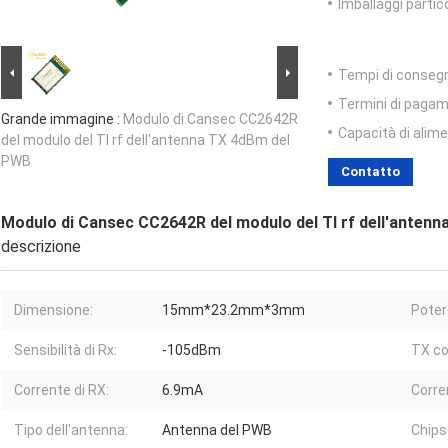
Imballaggi partico
Tempi di conseg
Termini di pagam
Grande immagine :
Modulo di Cansec CC2642R
Capacità di alim
del modulo del TI rf dell'antenna TX 4dBm del
PWB
Contatto
Modulo di Cansec CC2642R del modulo del TI rf dell'anten
descrizione
Dimensione:
15mm*23.2mm*3mm
Poter
Sensibilità di Rx:
-105dBm
TX co
Corrente di RX:
6.9mA
Corre
Tipo dell'antenna:
Antenna del PWB
Chips