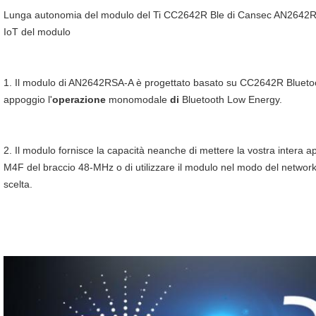
Lunga autonomia del modulo del Ti CC2642R Ble di Cansec AN2642RSA
IoT del modulo
1. 
Il modulo di AN2642RSA-A è progettato basato su CC2642R Blueto
appoggio l'
operazione
 monomodale 
di
 Bluetooth Low Energy.
2. Il modulo fornisce la capacità neanche di mettere la vostra intera ap
M4F del braccio 48-MHz o di utilizzare il modulo nel modo del network 
scelta.